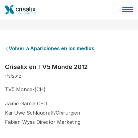
Volver a Apariciones en los medios
Página de inicio
Crisalix en TV5 Monde 2012
1/3/2012
Plataforma 3D de negocio
TV5 Monde-(CH)
Planes y Precios
Jaime Garcia CEO
Kai-Uwe Schlaudraff/Chirurgien
Reseñas de pacientes
Fabian Wyss Director Marketing