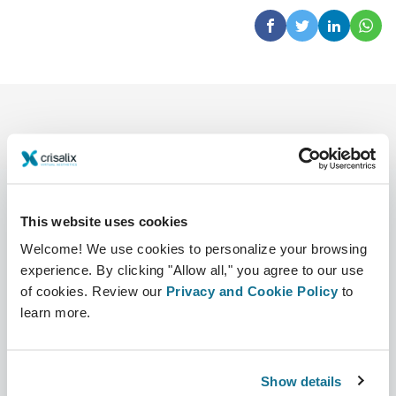
This website uses cookies
Compañía
Cirujanos
Welcome! We use cookies to personalize your browsing
experience. By clicking "Allow all," you agree to our use
Sobre nosotros
Sección Cirujanos
of cookies. Review our
Privacy and Cookie Policy
to
Trabajo
Plataforma 3D de Negocio
learn more.
Noticias
Planes para cirujanos
Show details
Publicaciones
Reseñas de pacientes