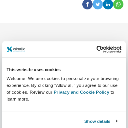
This website uses cookies
Compañía
Cirujanos
Welcome! We use cookies to personalize your browsing
Sobre nosotros
Sección Cirujanos
experience. By clicking "Allow all," you agree to our use
of cookies. Review our
Privacy and Cookie Policy
to
Trabajo
Plataforma 3D de Negocio
learn more.
Noticias
Planes para cirujanos
Show details
Publicaciones
Reseñas de pacientes