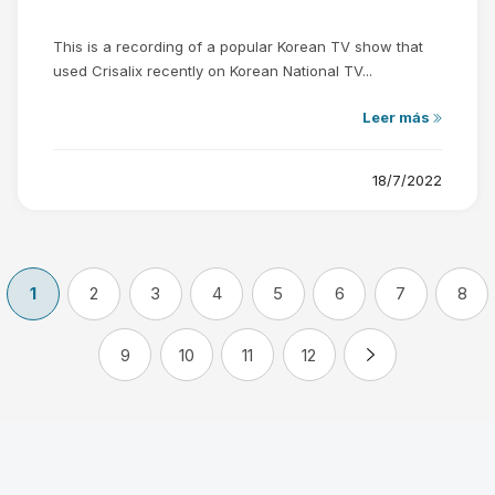
This is a recording of a popular Korean TV show that
used Crisalix recently on Korean National TV...
Leer más
18/7/2022
1
2
3
4
5
6
7
8
9
10
11
12