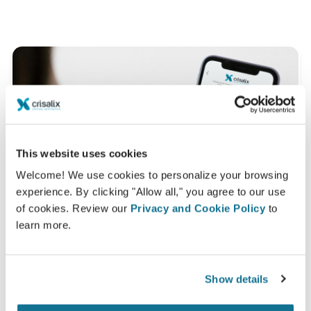
This website uses cookies
Welcome! We use cookies to personalize your browsing
experience. By clicking "Allow all," you agree to our use
of cookies. Review our
Privacy and Cookie Policy
to
learn more.
Show details
¿Quieres saber cómo quedas mejor?
Después de la consulta,
Dra Taíse Simonetti & Dr