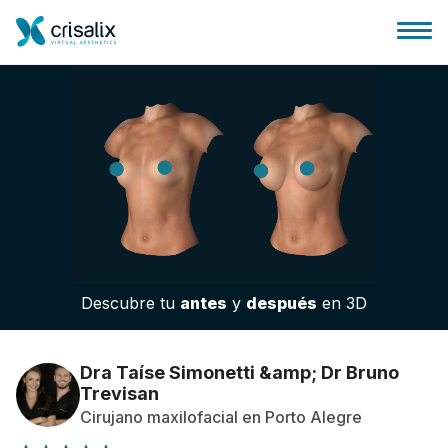
Página de inicio
Plataforma 3D de negocio
Descubre tu
antes
y
después
en 3D
Planes y Precios
Reseñas de pacientes
Dra Taíse Simonetti &amp; Dr Bruno
Trevisan
Cirujano maxilofacial en Porto Alegre