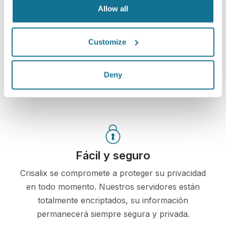
Allow all
Bruno Trevisan
puede darte acceso para ver tu
"nuevo yo" desde casa, con tu propia cuenta Crisalix.
Esto te permitirá compartirlo con tu familia y amigos o
Customize
con cualquier persona a la que quieras pedir opinión.
Deny
¡Mira tu nuevo tú ahora!
Fácil y seguro
Crisalix se compromete a proteger su privacidad
en todo momento. Nuestros servidores están
totalmente encriptados, su información
permanecerá siempre segura y privada.