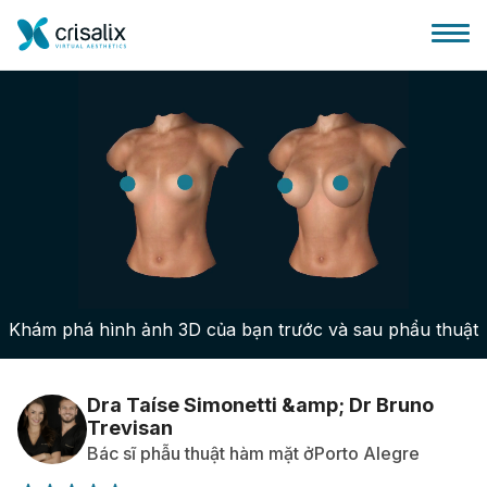
Bác sĩ phẫu thuật
Nền tảng kinh doanh 3D
Khám phá hình ảnh 3D của bạn trước và sau phẩu thuật
Gói
Đánh giá của bệnh nhân
Dra Taíse Simonetti &amp; Dr Bruno
Trevisan
Bác sĩ phẫu thuật hàm mặt ởPorto Alegre