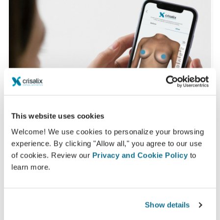
This website uses cookies
Welcome! We use cookies to personalize your browsing
experience. By clicking "Allow all," you agree to our use
of cookies. Review our
Privacy and Cookie Policy
to
Bạn muốn biết những gì tốt nhất cho
learn more.
bạn?
Sau khi tham vấn,
Dra Taíse Simonetti & Dr Bruno
Trevisan
có thể cho phép bạn truy cập "hình ảnh
Show details
mới" của bạn từ nhà bằng tài khoản Crisalix của chính