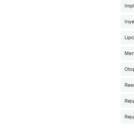
Impl
Iny
Lipo
Men
Otop
Ree
Reju
Reju