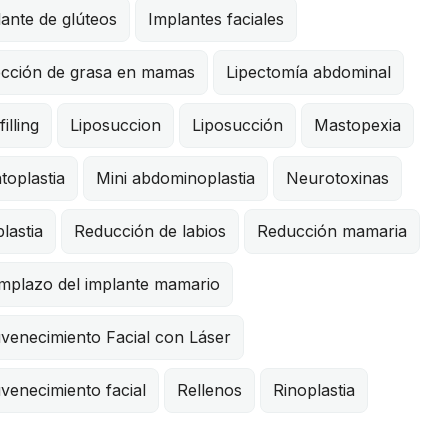
ante de glúteos
Implantes faciales
ección de grasa en mamas
Lipectomía abdominal
filling
Liposuccion
Liposucción
Mastopexia
toplastia
Mini abdominoplastia
Neurotoxinas
lastia
Reducción de labios
Reducción mamaria
mplazo del implante mamario
venecimiento Facial con Láser
venecimiento facial
Rellenos
Rinoplastia