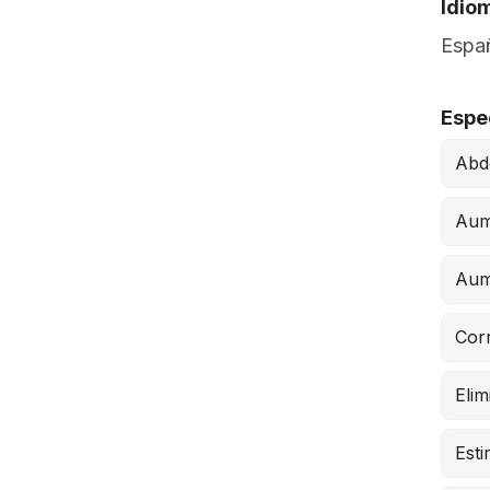
Idio
Españ
Espe
Abd
Aum
Aum
Corr
Elim
Esti