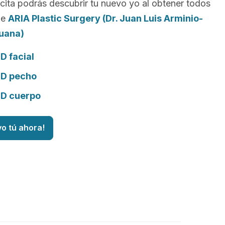
cita podrás descubrir tu nuevo yo al obtener todos
de
ARIA Plastic Surgery (Dr. Juan Luis Arminio-
guana)
D facial
3D pecho
3D cuerpo
vo tú ahora!