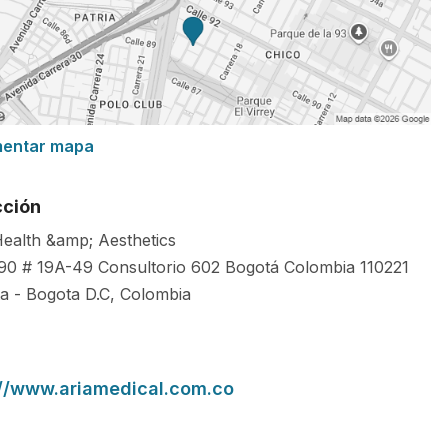
mentar mapa
cción
Health &amp; Aesthetics
 90 # 19A-49 Consultorio 602 Bogotá Colombia
110221
ta
-
Bogota D.C
,
Colombia
://www.ariamedical.com.co