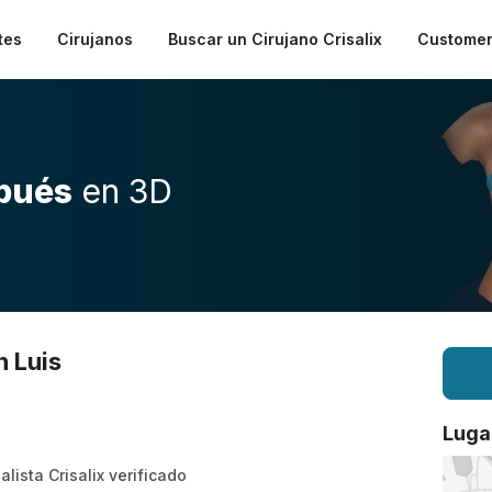
tes
Cirujanos
Buscar un Cirujano Crisalix
Customer
pués
en 3D
n Luis
Luga
alista Crisalix verificado