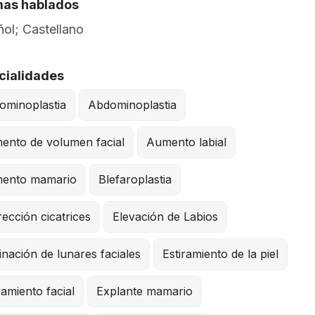
mas hablados
ol; Castellano
cialidades
ominoplastia
Abdominoplastia
ento de volumen facial
Aumento labial
ento mamario
Blefaroplastia
ección cicatrices
Elevación de Labios
inación de lunares faciales
Estiramiento de la piel
ramiento facial
Explante mamario