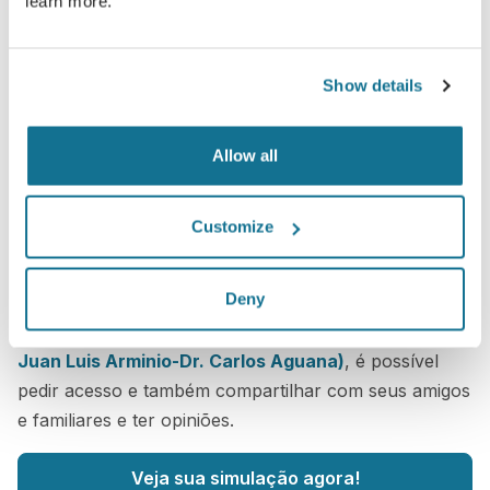
learn more.
Show details
Allow all
Customize
Ainda tem dúvidas sobre sua cirurgia?
Deny
Depois da consulta com
ARIA Plastic Surgery (Dr.
Juan Luis Arminio-Dr. Carlos Aguana)
, é possível
pedir acesso e também compartilhar com seus amigos
e familiares e ter opiniões.
Veja sua simulação agora!