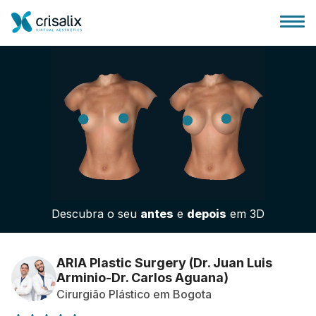
Página inicial para cirurgiões
Plataforma 3D de business
Descubra o seu
antes
e
depois
em 3D
Planos
Avaliações dos pacientes
ARIA Plastic Surgery (Dr. Juan Luis
Arminio-Dr. Carlos Aguana)
Cirurgião Plástico em Bogota