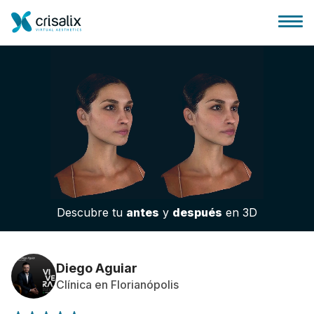
Página de inicio
Plataforma 3D de negocio
Descubre tu
antes
y
después
en 3D
Planes y Precios
Reseñas de pacientes
Diego Aguiar
Clínica en Florianópolis