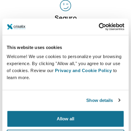
Seguro
Estar involucrado en el proceso de decisión
ayuda a los pacientes a tomar la decisión
adecuada.
This website uses cookies
Welcome! We use cookies to personalize your browsing
experience. By clicking "Allow all," you agree to our use
of cookies. Review our
Privacy and Cookie Policy
to
learn more.
Satisfecho
El 100% de las mujeres afirmó estar satisfechas
o muy satisfechas con la cirugía después de
Show details
haber visto una simulación 3D de Crisalix antes
de someterse a ella.*
Allow all