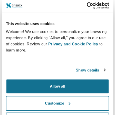
Confiantes
Estar envolvido no processo de decisão ajuda os
This website uses cookies
pacientes a fazerem suas escolhas.
Welcome! We use cookies to personalize your browsing
experience. By clicking "Allow all," you agree to our use
of cookies. Review our
Privacy and Cookie Policy
to
learn more.
Satisfeitos
100% das mulheres afirmaram que estavam
Show details
satisfeitas ou muito satisfeitas com a cirurgia
depois de terem visto a simulação 3D antes da
operação*.
Allow all
Customize
*Pesquisa Online realizada com pacientes que se submeteram
a uma cirurgia de aumento mamário entre Maio de 2010 e