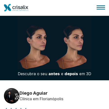
Página inicial para cirurgiões
Plataforma 3D de business
Descubra o seu
antes
e
depois
em 3D
Planos
Avaliações dos pacientes
Diego Aguiar
Clínica em Florianópolis