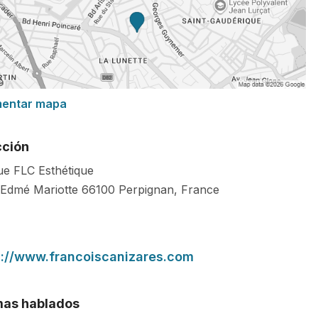
mentar mapa
cción
que FLC Esthétique
 Edmé Mariotte
66100
Perpignan
,
France
s://www.francoiscanizares.com
mas hablados