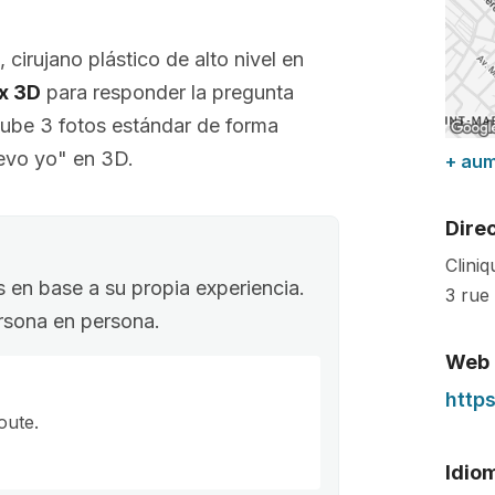
, cirujano plástico de alto nivel en
ix 3D
para responder la pregunta
Sube 3 fotos estándar de forma
evo yo" en 3D.
+ au
Dire
Clini
s en base a su propia experiencia.
3 rue
ersona en persona.
Web
http
oute.
Idio