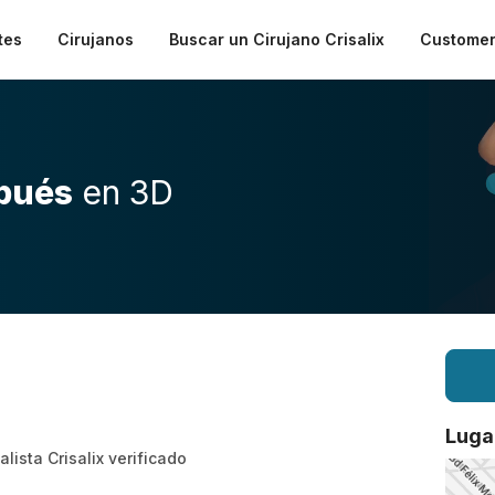
tes
Cirujanos
Buscar un Cirujano Crisalix
Customer
pués
en 3D
Luga
alista Crisalix verificado