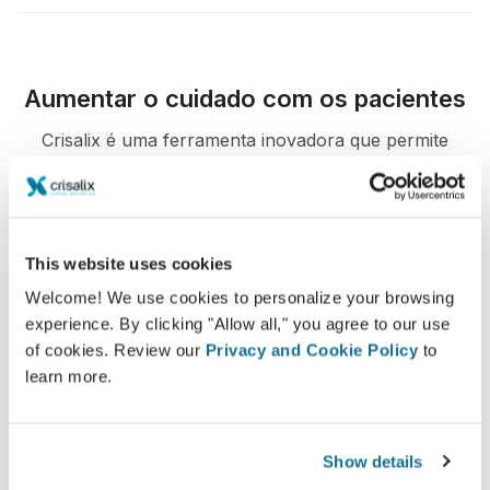
Aumentar o cuidado com os pacientes
Crisalix é uma ferramenta inovadora que permite
melhorar a comunicação entre médicos e pacientes. A
plataforma de interconexão reforça a relação entre
os pacientes e os cirurgiões.
This website uses cookies
Welcome! We use cookies to personalize your browsing
experience. By clicking "Allow all," you agree to our use
of cookies. Review our
Privacy and Cookie Policy
to
learn more.
Informados
Crisalix permite educar os pacientes sobre os
procedimentos de aumento de mama e de face,
Show details
baseado em uma simulação em 3D de seus