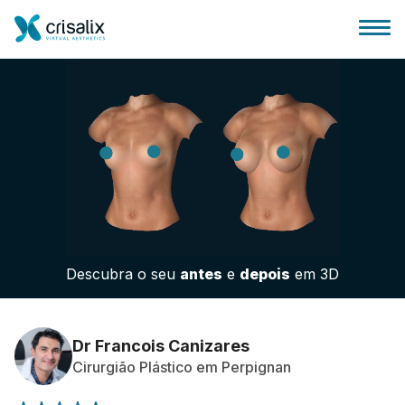
Página inicial para cirurgiões
Plataforma 3D de business
Descubra o seu
antes
e
depois
em 3D
Planos
Avaliações dos pacientes
Dr Francois Canizares
Cirurgião Plástico em Perpignan