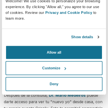
Welcome! We use cookies to personalize your browsing
experience. By clicking "Allow all," you agree to our use
of cookies. Review our
Privacy and Cookie Policy
to
learn more.
Show details
Allow all
Customize
Deny
¿Quieres saber cómo quedas mejor?
Después de la consulta,
Dr. Mário Medeiros
puede
darte acceso para ver tu "nuevo yo" desde casa, con