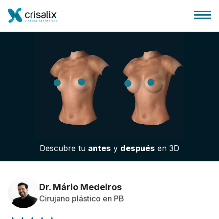
Página de inicio
Plataforma 3D de negocio
Descubre tu
antes
y
después
en 3D
Planes y Precios
Reseñas de pacientes
Dr. Mário Medeiros
Cirujano plástico en PB