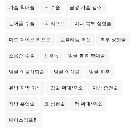
가슴 확대술
귀 수술
남성 가슴 감소
눈꺼풀 수술
목 리프트
미니 복부 성형술
미드 페이스 리프트
보툴리눔 톡신
복부 성형술
소음순 수술
신경독
얼굴 볼륨 확대술
얼굴 이물성형술
얼굴 이식물
얼굴 회춘
유방 지방 이식
입술 확대/축소
지방 충전술
지방 흡입술
코 성형술
턱 확대/축소
페이스리프팅