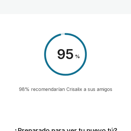
98
%
98% recomendarían Crisalix a sus amigos
¿Preparado para ver tu nuevo tú?