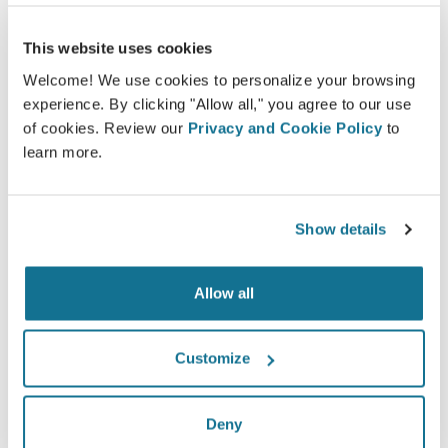
Aumenta el nivel de atención al
paciente
This website uses cookies
Crisalix es una herramienta innovadora que tiene
Welcome! We use cookies to personalize your browsing
experience. By clicking "Allow all," you agree to our use
como objetivo mejorar la comunicación entre médicos
of cookies. Review our
Privacy and Cookie Policy
to
y pacientes. La plataforma interconectada aumenta la
learn more.
relación entre los pacientes y los médicos.
Show details
Allow all
Informado
Crisalix permite educar a los pacientes acerca de
Customize
los posibles resultados de determinados
procedimientos sobre la base de una simulación
en 3D de su propio cuerpo.
Deny