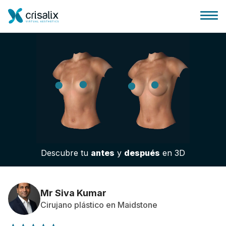
Página de inicio
Plataforma 3D de negocio
Descubre tu
antes
y
después
en 3D
Planes y Precios
Reseñas de pacientes
Mr Siva Kumar
Cirujano plástico en Maidstone