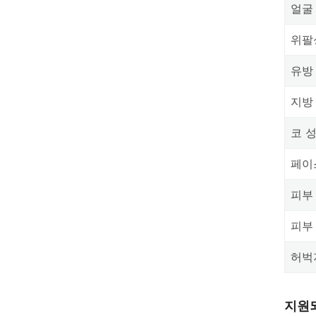
얼굴
위팔
유방
지방
코 
페이
피부
피부
허벅
지원