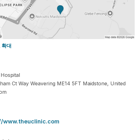
도 확대
Hospital
ham Ct Way Weavering
ME14 5FT
Maidstone
,
United
dom
://www.theuclinic.com