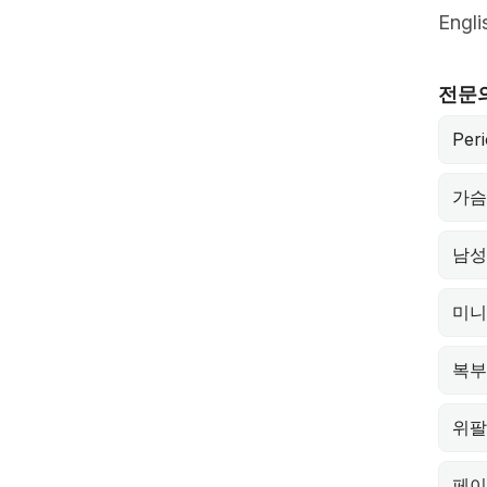
Engli
전문
Peri
가슴
남성
미니
복부
위팔
페이