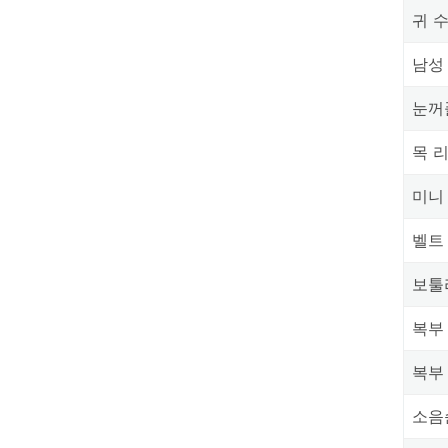
귀 
남성
눈꺼
목 
미니
벨트
보툴
복부
복부
소음