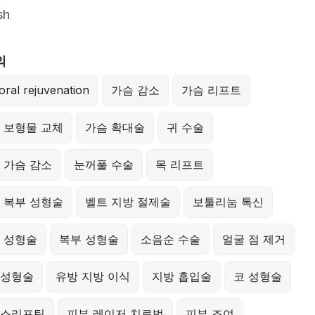
sh
의
oral rejuvenation
가슴 감소
가슴 리프트
 보형물 교체
가슴 확대술
귀 수술
 가슴 감소
눈꺼풀 수술
목 리프트
 복부 성형술
벨트 지방 절제술
보툴리눔 톡신
 성형술
복부 성형술
소음순 수술
얼굴 점 제거
성형술
유방 지방 이식
지방 흡입술
코 성형술
스리프팅
피부 레이저 치료법
피부 조여