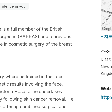
nfidence in you!
is a full member of the British
c Surgeons (BAPRAS) and a previous
+ 지
e in cosmetic surgery of the breast
주소
KIMS 
Newn
King
 where he trained in the latest
tic results involving the face,
Web
ictoria Hospital he undertakes
http
y following skin cancer removal. He
e offering combined surgical and