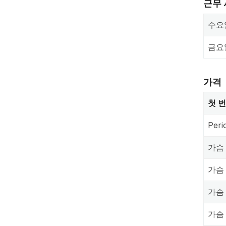
근무
수요
금요
가격
첫 
Peri
가슴
가슴
가슴
가슴