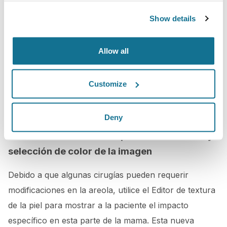
impacto y el efecto del volumen del implante, utilice la
Show details
nueva herramienta de sombreado para modificar las
sombras en el cuerpo. Esto proporciona a
las pacientes una representación precisa y realista
Allow all
del implante seleccionado. El sombreado funciona
fácilmente gracias a la barra deslizante que aparece
Customize
en la parte inferior izquierda de su cuenta de e-Stetix
en las secciones de la simulación.
Deny
Editor de la textura de la piel con suavizado y
selección de color de la imagen
Debido a que algunas cirugías pueden requerir
modificaciones en la areola, utilice el Editor de textura
de la piel para mostrar a la paciente el impacto
específico en esta parte de la mama. Esta nueva