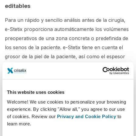
editables
Para un rápido y sencillo análisis antes de la cirugía,
e-Stetix proporciona automáticamente los volúmenes
preoperativos de una zona concreta o predefinida de
los senos de la paciente. e-Stetix tiene en cuenta el
grosor de la piel de la paciente, así como el espesor
del músculo para calcular el volumen exacto de los
senos. Usted también puede modificar la selección
de forma intuitiva, en este caso, e-Stetix le
This website uses cookies
proporcionará instantáneamente el volumen de la
zona seleccionada antes de la cirugía.
Welcome! We use cookies to personalize your browsing
experience. By clicking "Allow all," you agree to our use
Sombreado para un efecto real del volumén
of cookies. Review our
Privacy and Cookie Policy
to
learn more.
Para ayudar a las pacientes a comprender mejor el