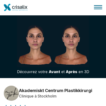
Accueil chirurgiens
Plateforme commerciale 3D
Découvrez votre
Avant
et
Après
en 3D
Forfait
Avis des patients
Akademiskt Centrum Plastikkirurgi
Clinique à Stockholm