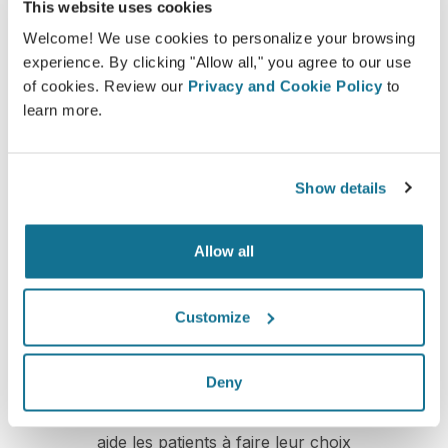
plateforme d’interconnexion améliore la relation entre
This website uses cookies
les patients et les médecins.
Welcome! We use cookies to personalize your browsing
experience. By clicking "Allow all," you agree to our use
of cookies. Review our
Privacy and Cookie Policy
to
learn more.
Informations détaillées
Show details
Crisalix permet d'éduquer les patients sur des
potentiels résultats d'interventions grâce à une
Allow all
simulation 3D de leur propre corps ou visage.
Customize
Confiance
Deny
Une implication dans le processus de décision
aide les patients à faire leur choix