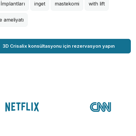
İmplantları
inget
mastekomi
with lift
 ameliyatı
3D Crisalix konsültasyonu için rezervasyon yapın