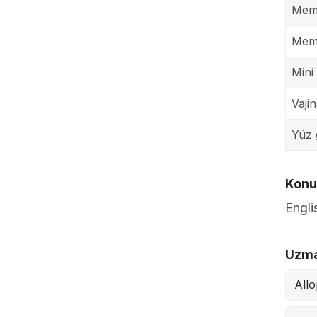
Meme
Mem
Mini
Vajin
Yüz 
Konuş
Engli
Uzma
Allo