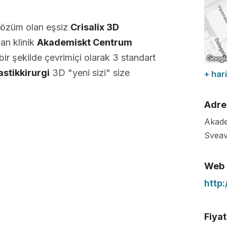
çözüm olan eşsiz
Crisalix 3D
an klinik
Akademiskt Centrum
ir şekilde çevrimiçi olarak 3 standart
stikkirurgi
3D "yeni sizi" size
+ hari
Adre
Akade
Svea
Web
http
Fiyat