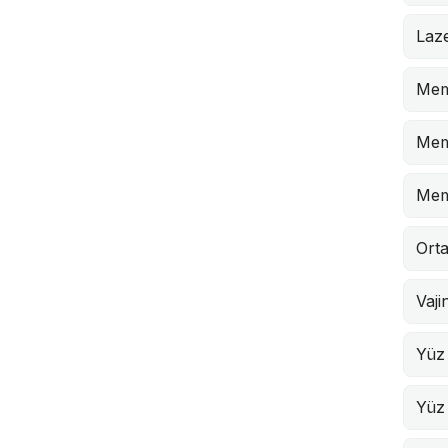
Laze
Mem
Mem
Mem
Orta
Vaji
Yüz
Yüz