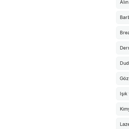
Alın
Barb
Brea
Der
Dud
Göz
Işık
Kimy
Laze