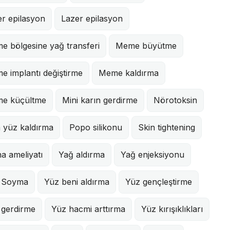
r epilasyon
Lazer epilasyon
e bölgesine yağ transferi
Meme büyütme
e implantı değiştirme
Meme kaldırma
e küçültme
Mini karın gerdirme
Nörotoksin
 yüz kaldırma
Popo silikonu
Skin tightening
na ameliyatı
Yağ aldırma
Yağ enjeksiyonu
 Soyma
Yüz beni aldırma
Yüz gençleştirme
 gerdirme
Yüz hacmi arttırma
Yüz kırışıklıkları