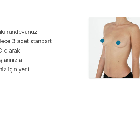
aki randevunuz
ece 3 adet standart
D olarak
larınızla
iz için yeni