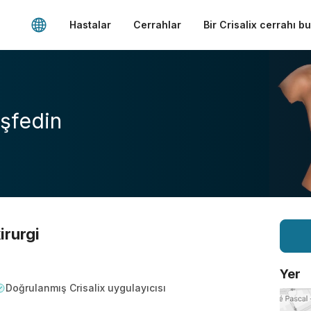
Hastalar
Cerrahlar
Bir Crisalix cerrahı b
şfedin
irurgi
Yer
Doğrulanmış Crisalix uygulayıcısı