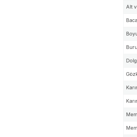
Alt 
Baca
Boy
Buru
Dolg
Gözk
Karı
Karı
Meme
Mem