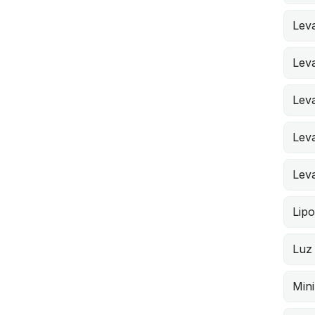
Lev
Leva
Lev
Lev
Leva
Lipo
Luz 
Min