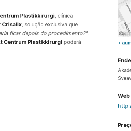
ntrum Plastikkirurgi
, clínica
r
Crisalix
, solução exclusiva que
ia ficar depois do procedimento?"
.
 Centrum Plastikkirurgi
poderá
+ au
Ende
Akade
Svea
Web
http
Preç