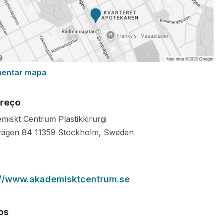
mentar mapa
reço
miskt Centrum Plastikkirurgi
vägen 84
11359
Stockholm
,
Sweden
://www.akademisktcentrum.se
os