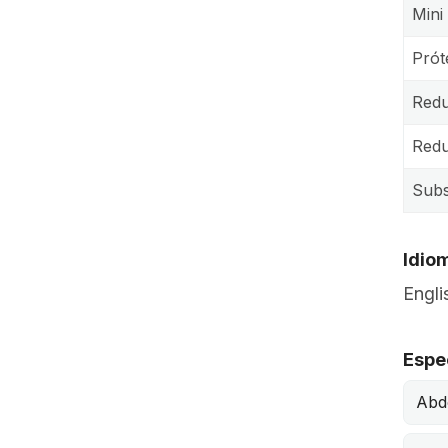
Mini
Prót
Red
Redu
Subs
Idio
Engli
Espe
Abd