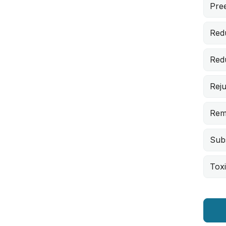
Pree
Red
Red
Rej
Rem
Subs
Toxi