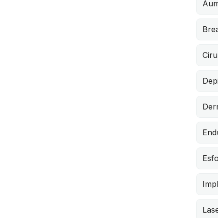
Aum
Brea
Ciru
Depi
Der
End
Esfo
Impl
Lase