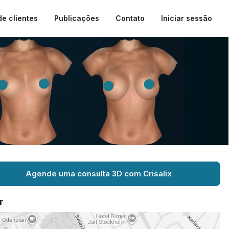
de clientes
Publicações
Contato
Iniciar sessão
Agende uma consulta 3D com Crisalix
r