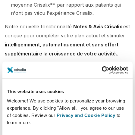
moyenne Crisalix** par rapport aux patients qui
n'ont pas vécu l'expérience Crisalix.
Notre nouvelle fonctionnalité
Notes & Avis Crisalix
est
conçue pour compléter votre plan actuel et stimuler
intelligemment, automatiquement et sans effort
supplémentaire la croissance de votre activité.
.
Tous les avis ne se valent pas :
Contrairement à de nombreuses plateformes qui
permettent du contenu non vérifié,
chaque note ou
This website uses cookies
avis Crisalix est rédigé par un vrai patient qui
Welcome! We use cookies to personalize your browsing
experience. By clicking "Allow all," you agree to our use
accède à votre application pour patients
avec sa
of cookies. Review our
Privacy and Cookie Policy
to
propre adresse e-mail. Cela garantit l'authenticité et la
learn more.
fiabilité de chaque avis, les rendant ainsi plus