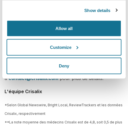
impactants.
Show details
Donnez du pouvoir à votre site Web, à vos médias
sociaux et à d'autres contenus en ligne
avec votre
Allow all
atout le plus précieux : vos patients
. Ils deviennent
vos meilleurs ambassadeurs
, partagent leurs
Customize
expériences positives et renforcent la confiance
envers votre pratique médicale.
Deny
Contactez votre Responsable Commercial ou écrivez
à
contact@crisalix.com
pour plus de détails.
L'équipe Crisalix
*Selon Global Newswire, Bright Local, ReviewTrackers et les données
Crisalix, respectivement
**La note moyenne des médecins Crisalix est de 4,8, soit 0,5 de plus