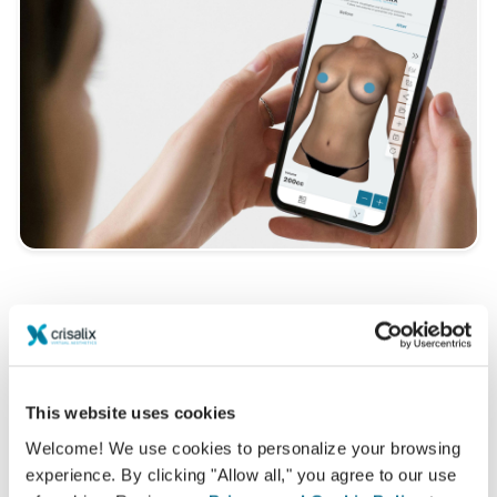
Vuoi scoprire che cosa ti sta meglio?
Dopo la visita,
Dr. Dr. med. Julius Hoehne
potrebbe
lasciarti consultare il tuo 3D da casa, tramite il tuo
This website uses cookies
account Crisalix. Questo ti permetterà di condividere le
Welcome! We use cookies to personalize your browsing
tue simulazioni con la tua famiglia, amici o con
experience. By clicking "Allow all," you agree to our use
chiunque tu desideri.