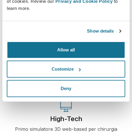
of cookies. Review our
Privacy and Cookie Policy
to
learn more.
Vedi il tuo nuovo tu ORA!
Show details
Allow all
Facile e sicuro
Crisalix si impegna a proteggere sempre la tua
Customize
privacy. I nostri server sono totalmente criptati e
le tue informazioni rese sicure e protette.
Deny
High-Tech
Primo simulatore 3D web-based per chirurgia