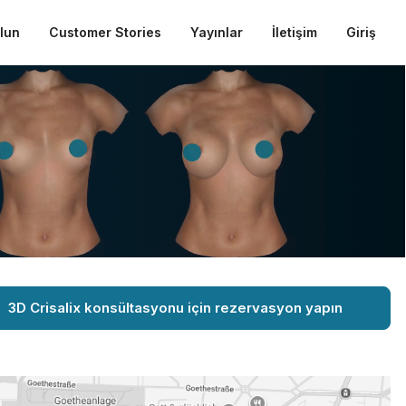
ulun
Customer Stories
Yayınlar
İletişim
Giriş
3D Crisalix konsültasyonu için rezervasyon yapın