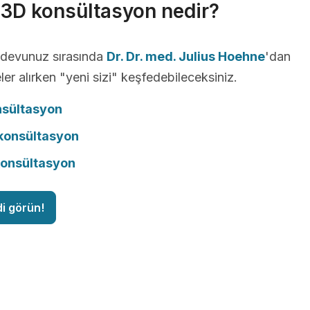
r 3D konsültasyon nedir?
andevunuz sırasında
Dr. Dr. med. Julius Hoehne
'dan
ler alırken "yeni sizi" keşfedebileceksiniz.
nsültasyon
onsültasyon
konsültasyon
di görün!