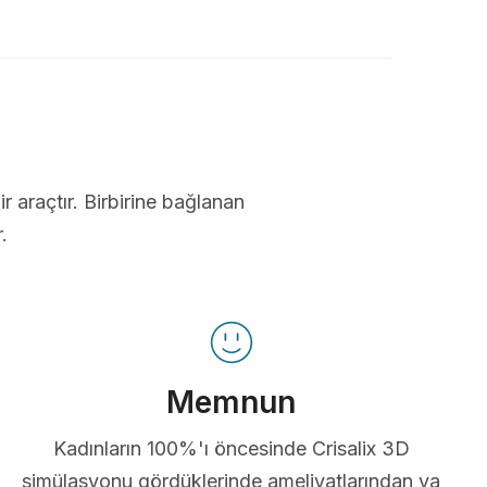
ir araçtır. Birbirine bağlanan
.
Memnun
Kadınların 100%'ı öncesinde Crisalix 3D
simülasyonu gördüklerinde ameliyatlarından ya