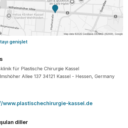
tayı genişlet
s
klinik für Plastische Chirurgie Kassel
lmshöher Allee 137
34121
Kassel
-
Hessen
,
Germany
://www.plastischechirurgie-kassel.de
ulan diller