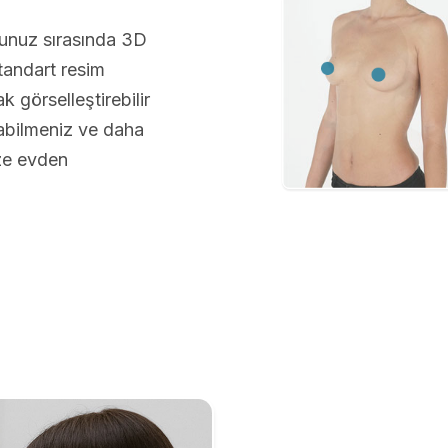
vunuz sırasında 3D
andart resim
 görselleştirebilir
abilmeniz ve daha
üze evden