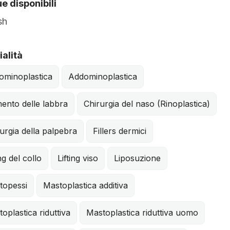
e disponibili
sh
alità
ominoplastica
Addominoplastica
ento delle labbra
Chirurgia del naso (Rinoplastica)
urgia della palpebra
Fillers dermici
ing del collo
Lifting viso
Liposuzione
topessi
Mastoplastica additiva
oplastica riduttiva
Mastoplastica riduttiva uomo