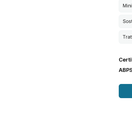
Mini
Sost
Trat
Certi
ABP