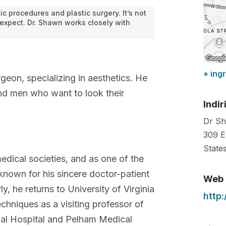
c procedures and plastic surgery. It’s not
expect. Dr. Shawn works closely with
+ ing
geon, specializing in aesthetics. He
and men who want to look their
Indir
Dr Sh
309 E
State
edical societies, and as one of the
known for his sincere doctor-patient
Web
y, he returns to University of Virginia
http
echniques as a visiting professor of
onal Hospital and Pelham Medical