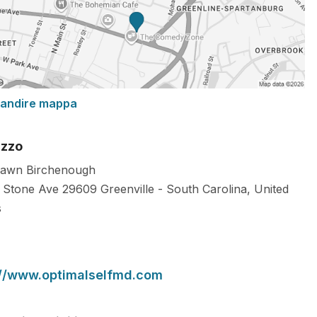
randire mappa
izzo
awn Birchenough
 Stone Ave
29609
Greenville
-
South Carolina
,
United
s
://www.optimalselfmd.com