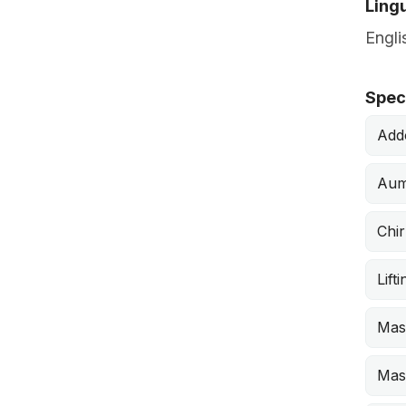
Lingu
Engli
Speci
Add
Aum
Chir
Lift
Mas
Mast