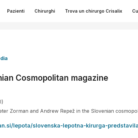
Pazienti
Chirurghi
Trova un chirurgo Crisalix
Cu
dia
enian Cosmopolitan magazine
I)
Peter Zorman and Andrew Repež in the Slovenian cosmopolit
n.si/lepota/slovenska-lepotna-kirurga-predstavil