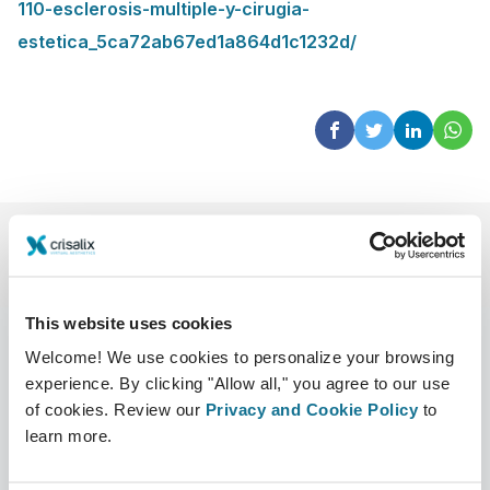
110-esclerosis-multiple-y-cirugia-
estetica_5ca72ab67ed1a864d1c1232d/
This website uses cookies
Welcome! We use cookies to personalize your browsing
experience. By clicking "Allow all," you agree to our use
会社
外科医
of cookies. Review our
Privacy and Cookie Policy
to
learn more.
CRISALIXについて
外科医ホーム
事業内容
3Dビジネスプラットフォーム