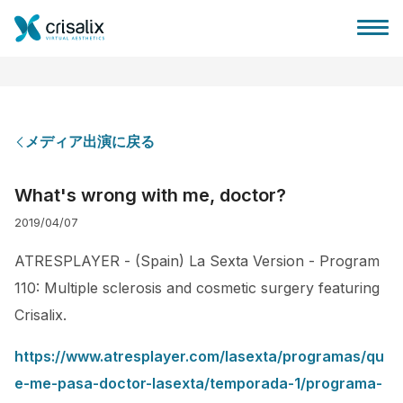
メディア出演に戻る
外科医ホーム
What's wrong with me, doctor?
2019/04/07
3Dビジネスプラットフォーム
ATRESPLAYER - (Spain) La Sexta Version - Program
サブスクリプションプラン
110: Multiple sclerosis and cosmetic surgery featuring
Crisalix.
患者様のレビュー
https://www.atresplayer.com/lasexta/programas/qu
e-me-pasa-doctor-lasexta/temporada-1/programa-