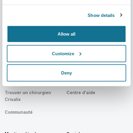
Actualités
Forfaits chirurgien
Show details
Publications
Avis des patients
Allow all
Événements
Customer Stories
Resources
Customize
Patients
Assistance
Deny
Accueil des patients
Nous contacter
Trouver un chirurgien
Centre d'aide
Crisalix
Communauté