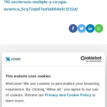
110-esclerosis-multiple-y-cirugia-
estetica_5ca72ab67ed1a864d1c1232d/
This website uses cookies
Welcome! We use cookies to personalize your browsing
L’entreprise
Chirurgiens
experience. By clicking "Allow all," you agree to our use
of cookies. Review our
Privacy and Cookie Policy
to
Qui sommes-nous ?
Accueil des chirurgiens
learn more.
Carrières
Responsable commercial 3D