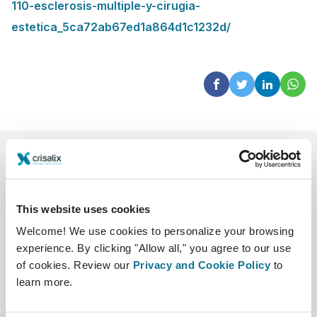
110-esclerosis-multiple-y-cirugia-
estetica_5ca72ab67ed1a864d1c1232d/
This website uses cookies
Welcome! We use cookies to personalize your browsing
experience. By clicking "Allow all," you agree to our use
Compañía
Cirujanos
of cookies. Review our
Privacy and Cookie Policy
to
learn more.
Sobre nosotros
Sección Cirujanos
Trabajo
Plataforma 3D de Negocio