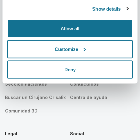
Show details
Noticias
Planes para cirujanos
Publicaciones
Reseñas de pacientes
Allow all
Eventos
Customer Stories
Customize
Recursos
Deny
Pacientes
Soporte
Sección Pacientes
Contáctanos
Buscar un Cirujano Crisalix
Centro de ayuda
Comunidad 3D
Legal
Social