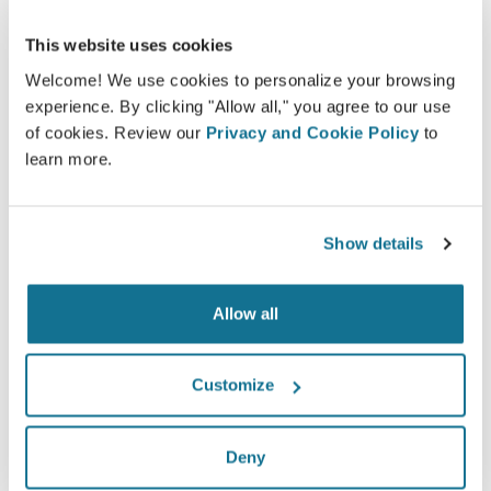
This website uses cookies
Welcome! We use cookies to personalize your browsing
쉽고 안전
experience. By clicking "Allow all," you agree to our use
of cookies. Review our
Privacy and Cookie Policy
to
Crisalix는 항상 개인 정보를 보호하는 데 전념합니다.
learn more.
서버는 완전히 암호화되어 있습니다. 정보는 안전하
고 비밀로 유지됩니다.
Show details
Allow all
첨단 기술
First web-based 3D simulator for plastic surgery
Customize
and aesthetic procedures already used by
doctors in over 100 countries and recomended
Deny
by several plastic surgery associations.