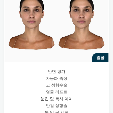
얼굴
안면 평가
자동화 측정
코 성형수술
얼굴 리프트
눈썹 및 폭시 아이
안검 성형술
볼 및 목 시술