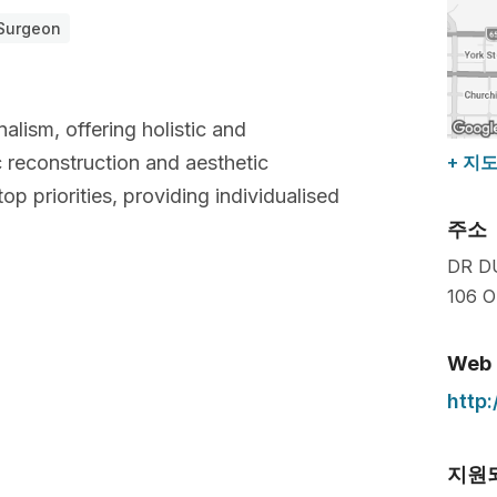
 Surgeon
alism, offering holistic and
c reconstruction and aesthetic
+ 지
top priorities, providing individualised
주소
DR D
106 O
Web
http
지원