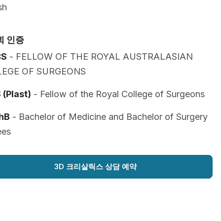
sh
회 인증
CS
- FELLOW OF THE ROYAL AUSTRALASIAN
LEGE OF SURGEONS
(Plast)
- Fellow of the Royal College of Surgeons
hB
- Bachelor of Medicine and Bachelor of Surgery
ees
3D 크리살릭스 상담 예약