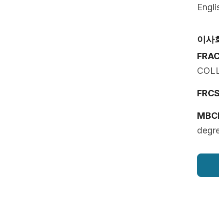
Engli
이사
FRA
COL
FRCS 
MBC
degr