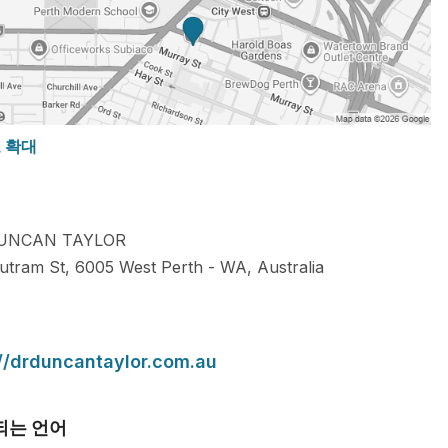
도 확대
UNCAN TAYLOR
utram St,
6005
West Perth
-
WA
,
Australia
://drduncantaylor.com.au
되는 언어