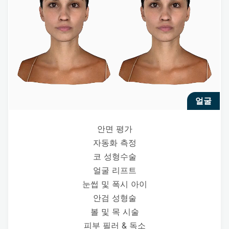
얼굴
안면 평가
자동화 측정
코 성형수술
얼굴 리프트
눈썹 및 폭시 아이
안검 성형술
볼 및 목 시술
피부 필러 & 독소