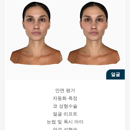
얼굴
안면 평가
자동화 측정
코 성형수술
얼굴 리프트
눈썹 및 폭시 아이
안검 성형술