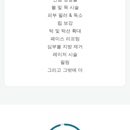
볼 및 목 시술
피부 필러 & 독소
립 보강
턱 및 턱선 확대
페이스 리프팅
심부볼 지방 제거
레이저 시술
필링
그리고 그밖에 더