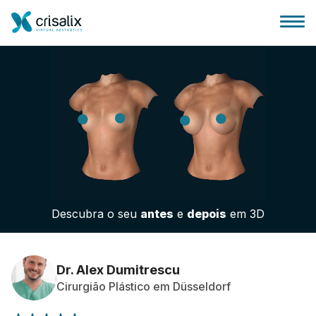
Página inicial para cirurgiões
Plataforma 3D de business
Descubra o seu
antes
e
depois
em 3D
Planos
Avaliações dos pacientes
Dr. Alex Dumitrescu
Cirurgião Plástico em Düsseldorf