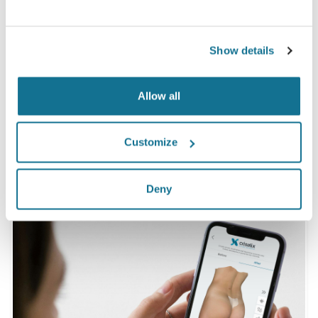
100% das mulheres afirmaram que estavam
satisfeitas ou muito satisfeitas com a cirurgia
Show details
depois de terem visto a simulação 3D antes da
operação*.
Allow all
*Pesquisa Online realizada com pacientes que se submeteram
a uma cirurgia de aumento mamário entre Maio de 2010 e
Customize
Setembro de 2011 na Suíça.
Deny