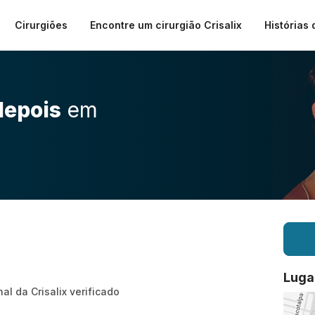
Cirurgiões
Encontre um cirurgião Crisalix
Histórias 
depois
em
Luga
nal da Crisalix verificado