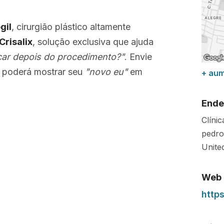
gil
, cirurgião plástico altamente
Crisalix
, solução exclusiva que ajuda
car depois do procedimento?"
. Envie
poderá mostrar seu
"novo eu"
em
+ au
Ende
Clíni
pedro
Unite
Web
http