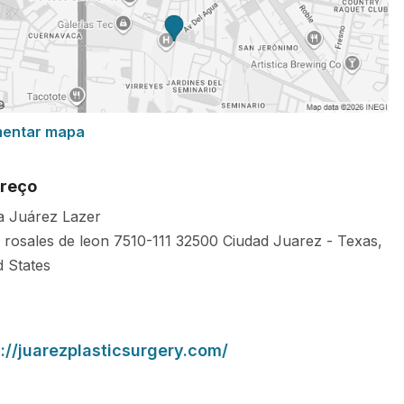
mentar mapa
reço
ca Juárez Lazer
 rosales de leon 7510-111
32500
Ciudad Juarez
-
Texas
,
d States
s://juarezplasticsurgery.com/