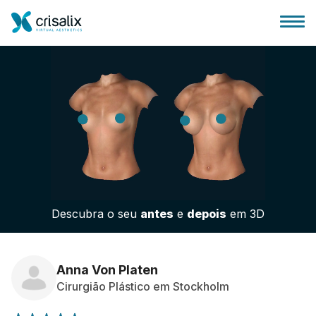
Página inicial para cirurgiões
Plataforma 3D de business
Descubra o seu
antes
e
depois
em 3D
Planos
Avaliações dos pacientes
Anna Von Platen
Cirurgião Plástico em Stockholm