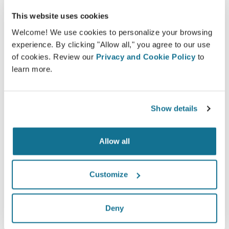
This website uses cookies
Welcome! We use cookies to personalize your browsing
experience. By clicking "Allow all," you agree to our use
Ainda tem dúvidas sobre sua cirurgia?
of cookies. Review our
Privacy and Cookie Policy
to
learn more.
Depois da consulta com
Anna Von Platen
, é possível
pedir acesso e também compartilhar com seus amigos
e familiares e ter opiniões.
Show details
Veja sua simulação agora!
Allow all
Customize
Fácil e seguro
Deny
Crisalix está comprometida em proteger sua