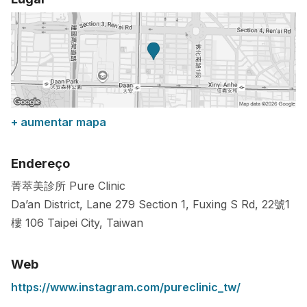
+ aumentar mapa
Endereço
菁萃美診所 Pure Clinic
Da’an District, Lane 279 Section 1, Fuxing S Rd, 22號1
樓
106
Taipei City
,
Taiwan
Web
https://www.instagram.com/pureclinic_tw/