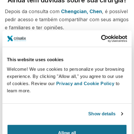
Depois da consulta com
Chengcian, Chen
, é possível
pedir acesso e também compartilhar com seus amigos
e familiares e ter opiniões.
Veja sua simulação agora!
This website uses cookies
Welcome! We use cookies to personalize your browsing
experience. By clicking "Allow all," you agree to our use
of cookies. Review our
Privacy and Cookie Policy
to
Fácil e seguro
learn more.
Crisalix está comprometida em proteger sua
privacidade sempre. Nossos servidores são
Show details
criptografados, o que garante que suas
informações estejam protegidas.
Allow all