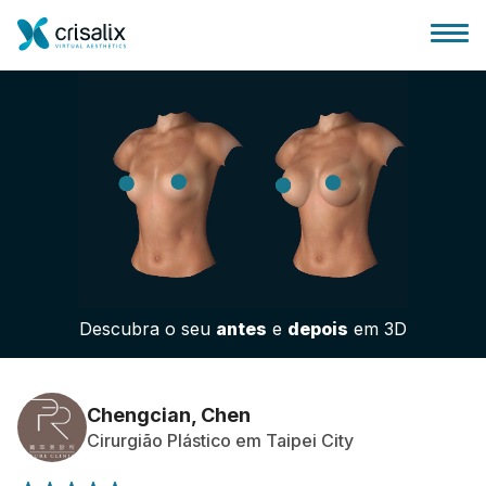
Página inicial para cirurgiões
Plataforma 3D de business
Descubra o seu
antes
e
depois
em 3D
Planos
Avaliações dos pacientes
Chengcian, Chen
Cirurgião Plástico em Taipei City