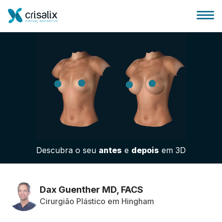
Página inicial para cirurgiões
Plataforma 3D de business
Descubra o seu
antes
e
depois
em 3D
Planos
Avaliações dos pacientes
Dax Guenther MD, FACS
Cirurgião Plástico em Hingham