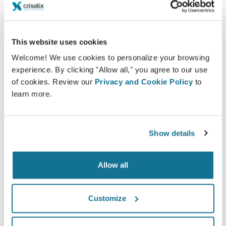
melhorar a comunicação entre médicos e pacientes. A
plataforma de interconexão reforça a relação entre
os pacientes e os cirurgiões.
This website uses cookies
Welcome! We use cookies to personalize your browsing
experience. By clicking "Allow all," you agree to our use
of cookies. Review our
Privacy and Cookie Policy
to
learn more.
Informados
Crisalix permite educar os pacientes sobre os
Show details
procedimentos de aumento de mama e de face,
baseado em uma simulação em 3D de seus
próprios corpos.
Allow all
Customize
Confiantes