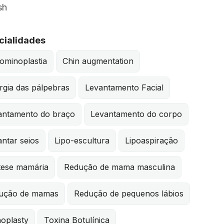
sh
cialidades
ominoplastia
Chin augmentation
rgia das pálpebras
Levantamento Facial
antamento do braço
Levantamento do corpo
ntar seios
Lipo-escultura
Lipoaspiração
tese mamária
Redução de mama masculina
ução de mamas
Redução de pequenos lábios
noplasty
Toxina Botulínica