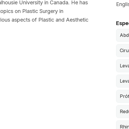
lhousie University in Canada. He has
Engli
opics on Plastic Surgery in
rious aspects of Plastic and Aesthetic
Espe
Abd
Ciru
Lev
Leva
Pró
Red
Rhi