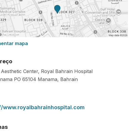
mentar mapa
reço
 Aesthetic Center, Royal Bahrain Hospital
anama
PO 65104
Manama
,
Bahrain
://www.royalbahrainhospital.com
mas