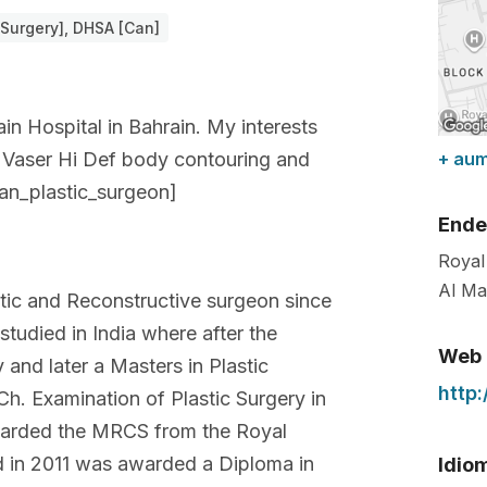
Surgery], DHSA [Can]
in Hospital in Bahrain. My interests
 & Vaser Hi Def body contouring and
+ au
dean_plastic_surgeon]
Ende
Royal
Al M
tic and Reconstructive surgeon since
studied in India where after the
Web
and later a Masters in Plastic
http
. Examination of Plastic Surgery in
awarded the MRCS from the Royal
 in 2011 was awarded a Diploma in
Idio