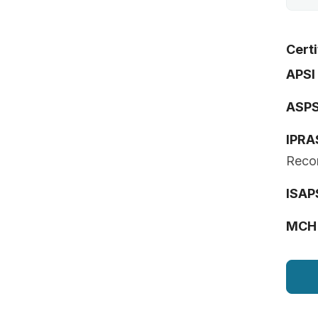
Cert
APSI
ASP
IPRA
Recon
ISAP
MCH