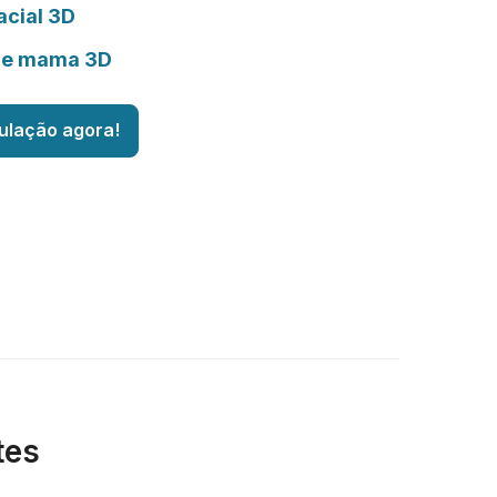
acial 3D
de mama 3D
ulação agora!
tes