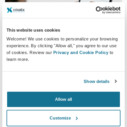
This website uses cookies
Welcome! We use cookies to personalize your browsing
experience. By clicking "Allow all," you agree to our use
of cookies. Review our
Privacy and Cookie Policy
to
learn more.
Ainda tem dúvidas sobre sua cirurgia?
Show details
Depois da consulta com
Dra. Denise Torejane
, é
possível pedir acesso e também compartilhar com
Allow all
seus amigos e familiares e ter opiniões.
Veja sua simulação agora!
Customize