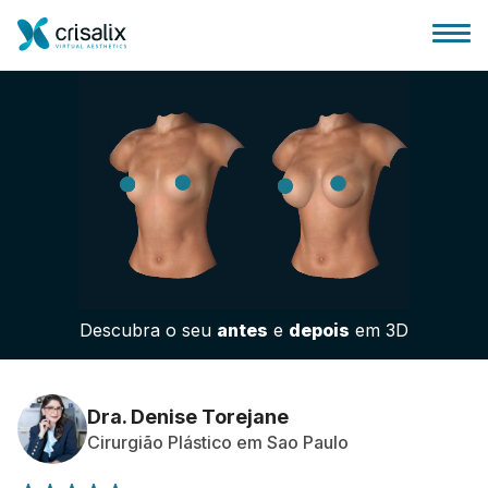
Página inicial para cirurgiões
Plataforma 3D de business
Descubra o seu
antes
e
depois
em 3D
Planos
Avaliações dos pacientes
Dra. Denise Torejane
Cirurgião Plástico em Sao Paulo