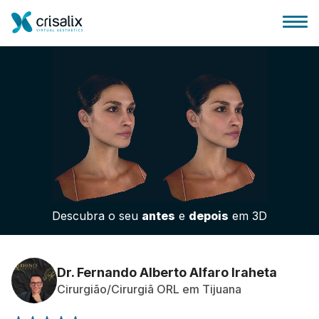
Página inicial para cirurgiões
Plataforma 3D de business
Descubra o seu
antes
e
depois
em 3D
Planos
Avaliações dos pacientes
Dr. Fernando Alberto Alfaro Iraheta
Cirurgião/Cirurgiã ORL em Tijuana