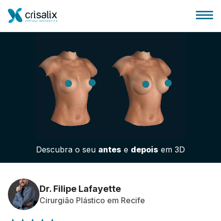
Página inicial para cirurgiões
Plataforma 3D de business
Descubra o seu
antes
e
depois
em 3D
Planos
Avaliações dos pacientes
Dr. Filipe Lafayette
Cirurgião Plástico em Recife