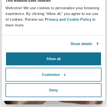
This website uses cookies
Welcome! We use cookies to personalize your browsing
*Pesquisa Online realizada com pacientes que se submeteram
experience. By clicking "Allow all," you agree to our use
a uma cirurgia de aumento mamário entre Maio de 2010 e
of cookies. Review our
Privacy and Cookie Policy
to
Setembro de 2011 na Suíça.
learn more.
Show details
Allow all
Customize
Deny