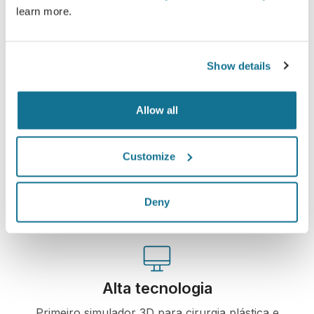
learn more.
Veja sua simulação agora!
Show details
Allow all
Fácil e seguro
Crisalix está comprometida em proteger sua
Customize
privacidade sempre. Nossos servidores são
criptografados, o que garante que suas
informações estejam protegidas.
Deny
Alta tecnologia
Primeiro simulador 3D para cirurgia plástica e