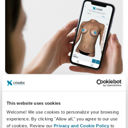
Ainda tem dúvidas sobre sua cirurgia?
Depois da consulta com
Hakan Özocak
, é possível
This website uses cookies
pedir acesso e também compartilhar com seus amigos
Welcome! We use cookies to personalize your browsing
e familiares e ter opiniões.
experience. By clicking "Allow all," you agree to our use
of cookies. Review our
Privacy and Cookie Policy
to