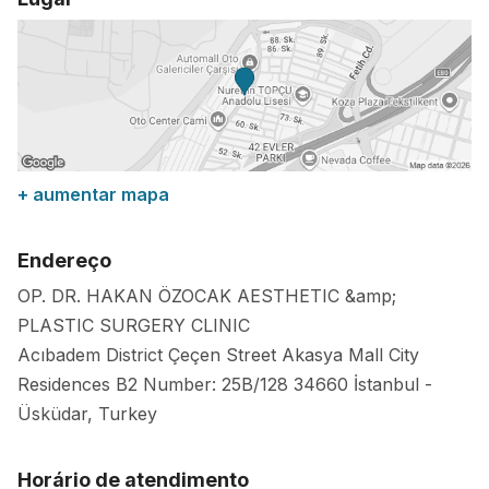
+ aumentar mapa
Endereço
OP. DR. HAKAN ÖZOCAK AESTHETIC &amp;
PLASTIC SURGERY CLINIC
Acıbadem District Çeçen Street Akasya Mall City
Residences B2 Number: 25B/128
34660
İstanbul
-
Üsküdar
,
Turkey
Horário de atendimento