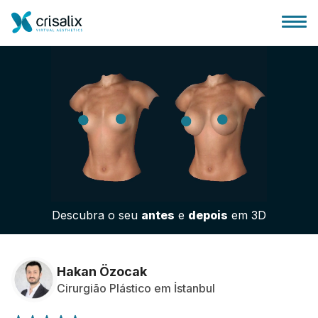
Página inicial para cirurgiões
Plataforma 3D de business
Descubra o seu
antes
e
depois
em 3D
Planos
Avaliações dos pacientes
Hakan Özocak
Cirurgião Plástico em İstanbul