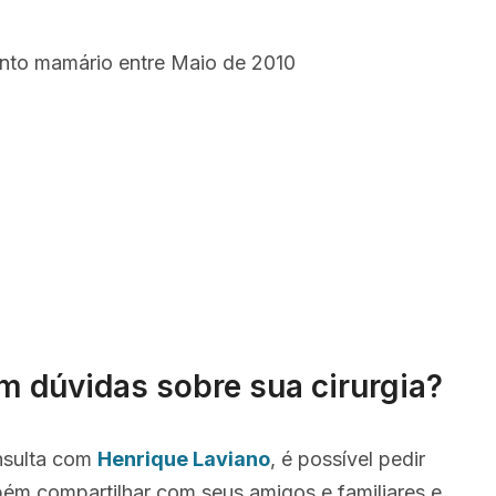
ento mamário entre Maio de 2010
m dúvidas sobre sua cirurgia?
nsulta com
Henrique Laviano
, é possível pedir
ém compartilhar com seus amigos e familiares e