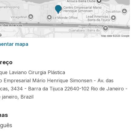
mentar mapa
reço
que Laviano Cirurgia Plástica
o Empresarial Mário Henrique Simonsen - Av. das
cas, 3434 - Barra da Tijuca
22640-102
Rio de Janeiro
-
 janeiro
,
Brazil
mas
uguês