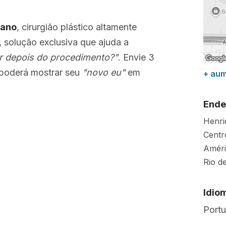
iano
, cirurgião plástico altamente
, solução exclusiva que ajuda a
r depois do procedimento?"
. Envie 3
poderá mostrar seu
"novo eu"
em
+ au
Ende
Henri
Centr
Améri
Rio de
Idio
Port