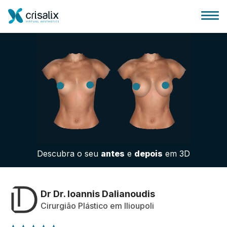
Página inicial para cirurgiões
Plataforma 3D de business
Descubra o seu
antes
e
depois
em 3D
Planos
Avaliações dos pacientes
Dr Dr. Ioannis Dalianoudis
Cirurgião Plástico em Ilioupoli