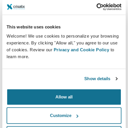
This website uses cookies
Welcome! We use cookies to personalize your browsing
experience. By clicking "Allow all," you agree to our use
of cookies. Review our
Privacy and Cookie Policy
to
learn more.
Assista ao vídeo e veja como funciona!
Show details
Durante sua próxima consulta você poderá descobrir
seu "novo eu" enquanto recebe informações
Allow all
detalhadas por parte de
Dr Dr. Ioannis Dalianoudis
Consulta facial 3D
Customize
Consulta de mama 3D