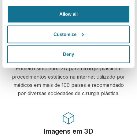
privacidade sempre. Nossos servidores são
criptografados, o que garante que suas
Allow all
informações estejam protegidas.
Customize
Deny
Alta tecnologia
Primeiro simulador 3D para cirurgia plástica e
procedimentos estéticos na internet utilizado por
médicos em mais de 100 países e recomendado
por diversas sociedades de cirurgia plástica.
Imagens em 3D