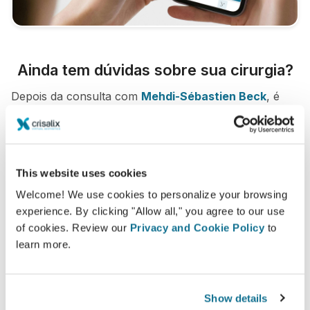
Ainda tem dúvidas sobre sua cirurgia?
Depois da consulta com
Mehdi-Sébastien Beck
, é
possível pedir acesso e também compartilhar com
seus amigos e familiares e ter opiniões.
Veja sua simulação agora!
This website uses cookies
Welcome! We use cookies to personalize your browsing
experience. By clicking "Allow all," you agree to our use
of cookies. Review our
Privacy and Cookie Policy
to
learn more.
Fácil e seguro
Show details
Crisalix está comprometida em proteger sua