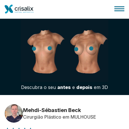
Página inicial para cirurgiões
Plataforma 3D de business
Descubra o seu
antes
e
depois
em 3D
Planos
Avaliações dos pacientes
Mehdi-Sébastien Beck
Cirurgião Plástico em MULHOUSE