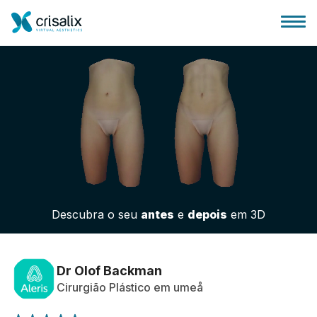
Página inicial para cirurgiões
Plataforma 3D de business
Descubra o seu
antes
e
depois
em 3D
Planos
Avaliações dos pacientes
Dr Olof Backman
Cirurgião Plástico em umeå