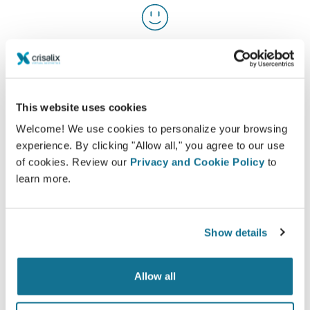
Satisfeitos
100% das mulheres afirmaram que estavam
satisfeitas ou muito satisfeitas com a cirurgia
depois de terem visto a simulação 3D antes da
This website uses cookies
operação*.
Welcome! We use cookies to personalize your browsing
experience. By clicking "Allow all," you agree to our use
of cookies. Review our
Privacy and Cookie Policy
to
*Pesquisa Online realizada com pacientes que se submeteram
learn more.
a uma cirurgia de aumento mamário entre Maio de 2010 e
Setembro de 2011 na Suíça.
Show details
Allow all