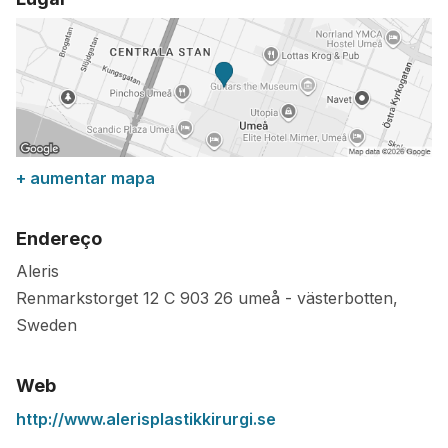
+ aumentar mapa
Endereço
Aleris
Renmarkstorget 12 C
903 26
umeå
-
västerbotten
,
Sweden
Web
http://www.alerisplastikkirurgi.se