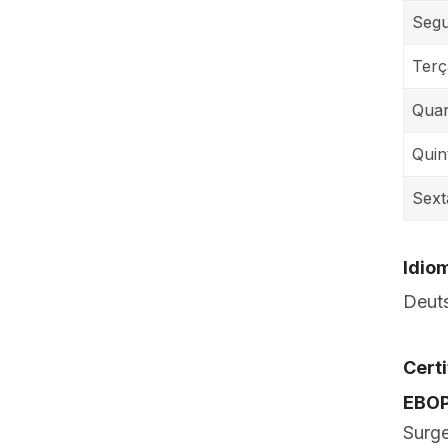
Segu
Terç
Quar
Quin
Sext
Idio
Deut
Cert
EBO
Surg