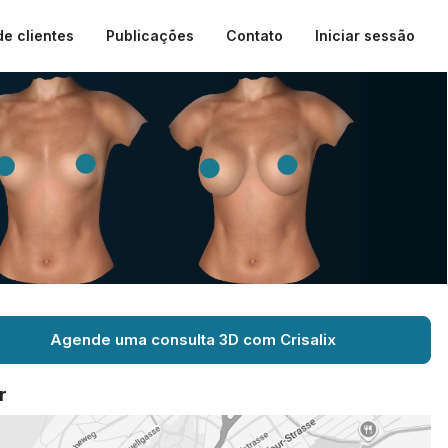
de clientes
Publicações
Contato
Iniciar sessão
Agende uma consulta 3D com Crisalix
r