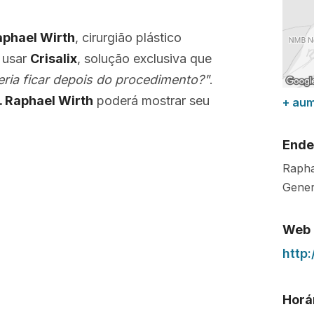
Raphael Wirth
, cirurgião plástico
a usar
Crisalix
, solução exclusiva que
ia ficar depois do procedimento?"
.
r. Raphael Wirth
poderá mostrar seu
+ au
Ende
Rapha
Gener
Web
http
Horá