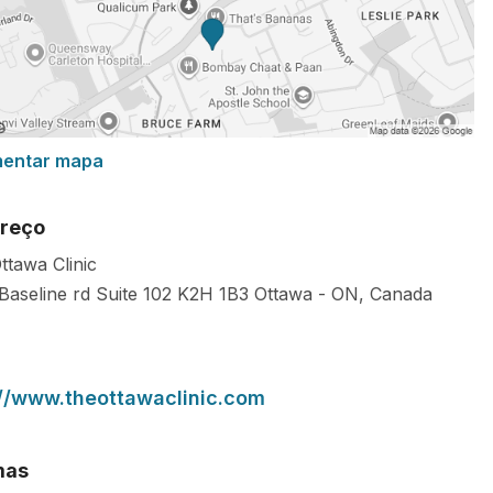
mentar mapa
reço
ttawa Clinic
Baseline rd Suite 102
K2H 1B3
Ottawa
-
ON
,
Canada
://www.theottawaclinic.com
mas