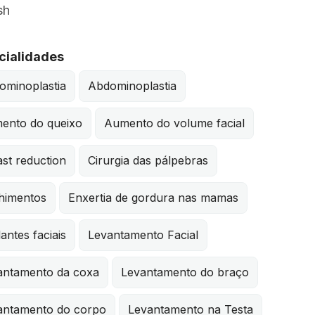
sh
cialidades
ominoplastia
Abdominoplastia
ento do queixo
Aumento do volume facial
st reduction
Cirurgia das pálpebras
himentos
Enxertia de gordura nas mamas
antes faciais
Levantamento Facial
antamento da coxa
Levantamento do braço
antamento do corpo
Levantamento na Testa