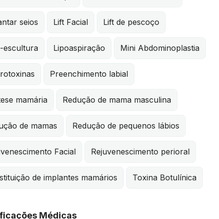
ntar seios
Lift Facial
Lift de pescoço
-escultura
Lipoaspiração
Mini Abdominoplastia
rotoxinas
Preenchimento labial
tese mamária
Redução de mama masculina
ução de mamas
Redução de pequenos lábios
uvenescimento Facial
Rejuvenescimento perioral
tituição de implantes mamários
Toxina Botulínica
ificações Médicas