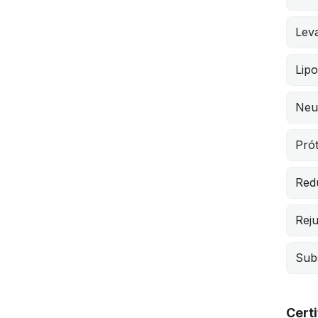
Leva
Lipo
Neu
Pró
Red
Rej
Subs
Cert