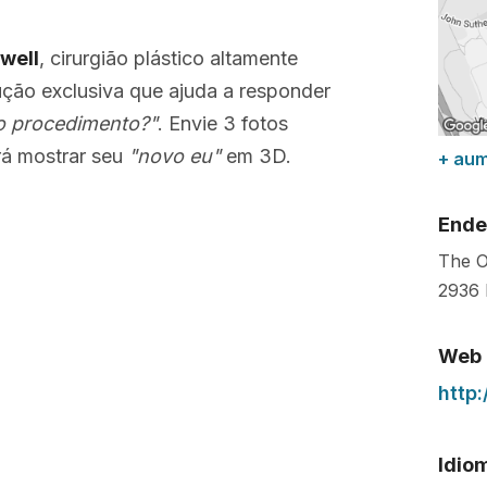
well
, cirurgião plástico altamente
lução exclusiva que ajuda a responder
o procedimento?"
. Envie 3 fotos
á mostrar seu
"novo eu"
em 3D.
+ au
Ende
The O
2936 
Web
http
Idio