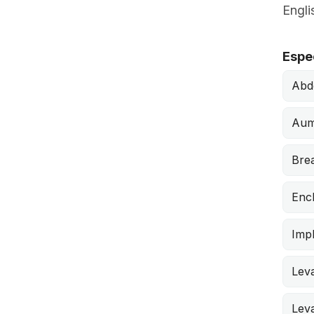
Engli
Espe
Abd
Aum
Brea
Enc
Impl
Lev
Lev