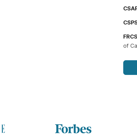
CSA
CSP
FRC
of C