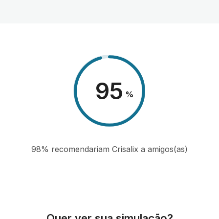
98
%
98% recomendariam Crisalix a amigos(as)
Quer ver sua simulação?