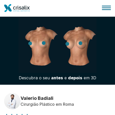
Página inicial para cirurgiões
Plataforma 3D de business
Descubra o seu
antes
e
depois
em 3D
Planos
Avaliações dos pacientes
Valerio Badiali
Cirurgião Plástico em Roma