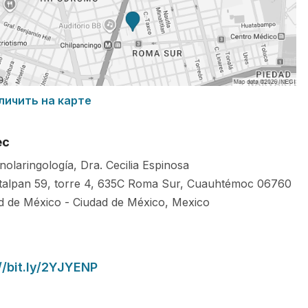
личить на карте
ес
nolaringología, Dra. Cecilia Espinosa
talpan 59, torre 4, 635C Roma Sur, Cuauhtémoc
06760
d de México
-
Ciudad de México
,
Mexico
//bit.ly/2YJYENP