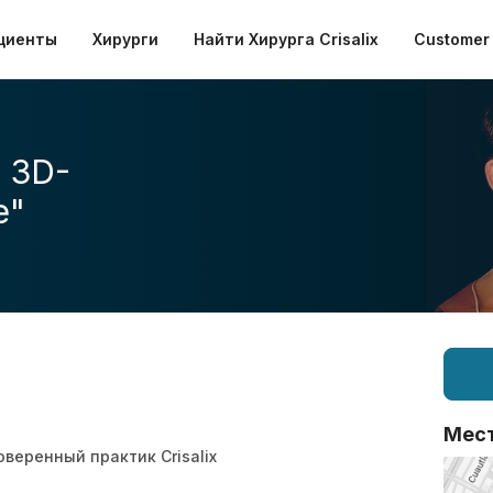
циенты
Хирурги
Найти Хирурга Crisalix
Customer 
 3D-
е"
Мес
оверенный практик Crisalix