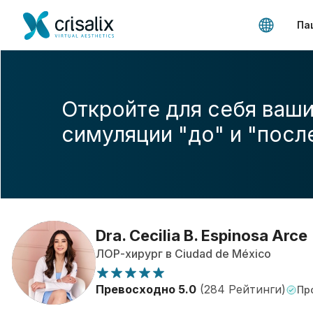
Па
Откройте для себя ваши
симуляции "до" и "посл
Dra. Cecilia B. Espinosa Arce
ЛОР-хирург в Ciudad de México
Превосходно 5.0
(284 Рейтинги)
Пр