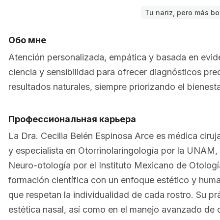
Tu nariz, pero más bo
Обо мне
Atención personalizada, empática y basada en evid
ciencia y sensibilidad para ofrecer diagnósticos pre
resultados naturales, siempre priorizando el bienesta
Профессиональная карьера
La Dra. Cecilia Belén Espinosa Arce es médica ciru
y especialista en Otorrinolaringología por la UNAM,
Neuro-otología por el Instituto Mexicano de Otolog
formación científica con un enfoque estético y huma
que respetan la individualidad de cada rostro. Su prá
estética nasal, así como en el manejo avanzado de o