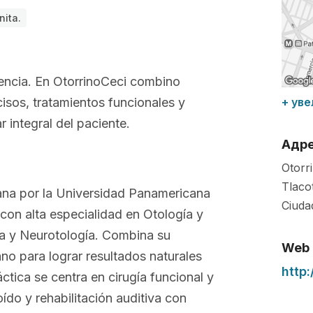
nita.
encia. En OtorrinoCeci combino
cisos, tratamientos funcionales y
+ уве
r integral del paciente.
Адр
Otorri
Tlaco
jana por la Universidad Panamericana
Ciuda
 con alta especialidad en Otología y
ía y Neurotología. Combina su
Web
no para lograr resultados naturales
http:
ctica se centra en cirugía funcional y
ído y rehabilitación auditiva con