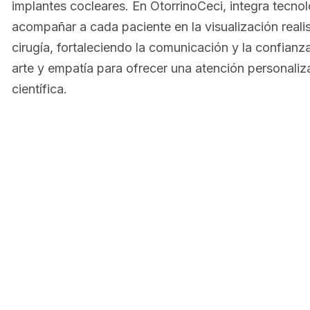
implantes cocleares. En OtorrinoCeci, integra tecnol
acompañar a cada paciente en la visualización realis
cirugía, fortaleciendo la comunicación y la confianza
arte y empatía para ofrecer una atención personaliz
científica.