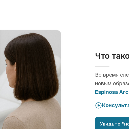
Что так
Во время сл
новым образ
Espinosa Arc
Консульта
Увидьте "но