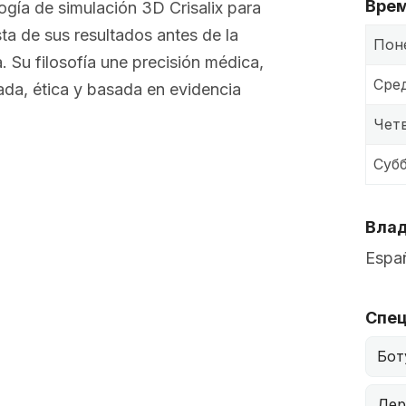
Врем
ogía de simulación 3D Crisalix para
ta de sus resultados antes de la
Пон
. Su filosofía une precisión médica,
Сре
ada, ética y basada en evidencia
Чет
Суб
Влад
Españ
Спец
Бот
Дер