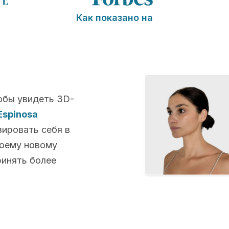
Как показано на
обы увидеть 3D-
 Espinosa
зировать себя в
воему новому
ринять более