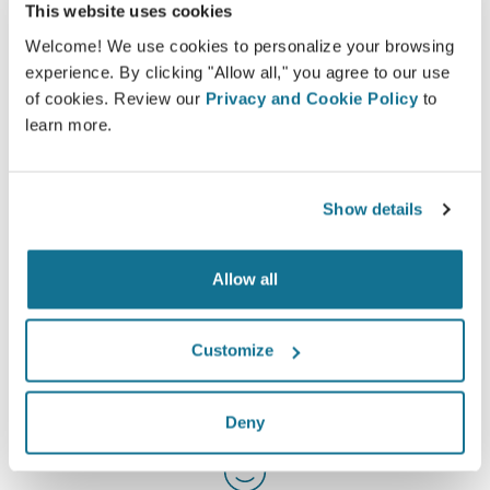
This website uses cookies
Welcome! We use cookies to personalize your browsing
Geïnformeerd
experience. By clicking "Allow all," you agree to our use
Crisalix helpt patiënten inzicht te krijgen over de
of cookies. Review our
Privacy and Cookie Policy
to
mogelijke resultaten van de gekozen ingrepen
learn more.
gebaseerd op een 3D-simulatie van het eigen
lichaam.
Show details
Allow all
Zelfverzekerd
Customize
Betrokken zijn bij het beslissingsproces helpt de
patiënten bij het maken van de juiste keuze.
Deny